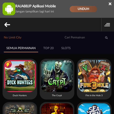
×
RAJA88JP Aplikasi Mobile
UNDUH
Jangan tampilkan lagi hari ini
No Limit City
SEMUA PERMAINAN
TOP 20
SLOTS
Duck Hunters
The Crypt
Fire in the Hole 3