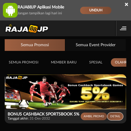
×
RAJA88JP Aplikasi Mobile
UNDUH
Jangan tampilkan lagi hari ini
Semua Promosi
Semua Event Provider
SEMUA PROMOSI
MEMBER BARU
SPESIAL
OLAHRA
BONUS CASHBACK SPORTSBOOK 5%
AMBIL PROMO
DETAIL
Tanggal akhir:
31-Des-2032