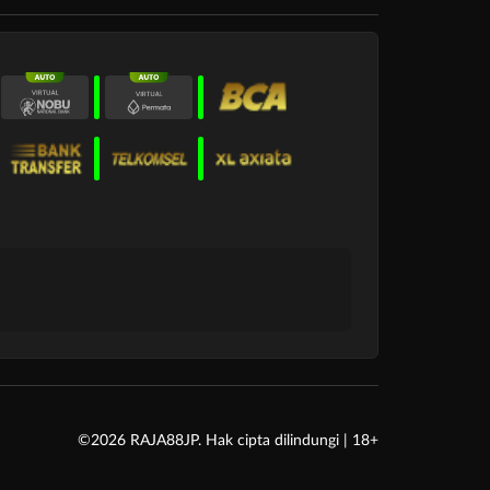
©2026 RAJA88JP. Hak cipta dilindungi | 18+