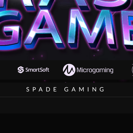
SPADE GAMING