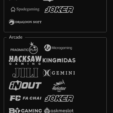
Arcade