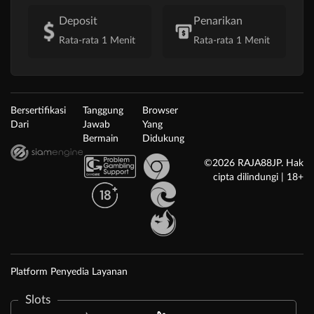
Deposit
Penarikan
Rata-rata 1 Menit
Rata-rata 1 Menit
Bersertifikasi
Tanggung
Browser
Dari
Jawab
Yang
Bermain
Didukung
©2026 RAJA88JP. Hak
cipta dilindungi | 18+
Platform Penyedia Layanan
Slots