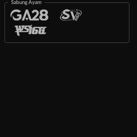
Sabung Ayam