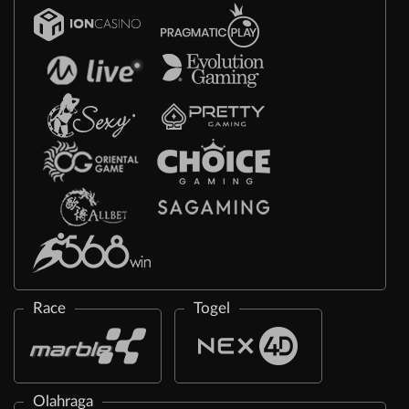
Race
Togel
Olahraga