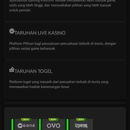
Sportsbook Gaming Platform Terbaik menawarkan lebih banyak game,
odds yang lebih tinggi, dan menyediakan pilihan yang lebih banyak
untuk pemain.
TARUHAN LIVE KASINO
Platform Pilihan bagi perusahaan-perusahaan terbaik di dunia, dengan
pilihan variasi game terbanyak
TARUHAN TOGEL
Platform togel yang menarik dari perusahan terbaik di dunia yang
menawarkan hadiah kemenangan besar