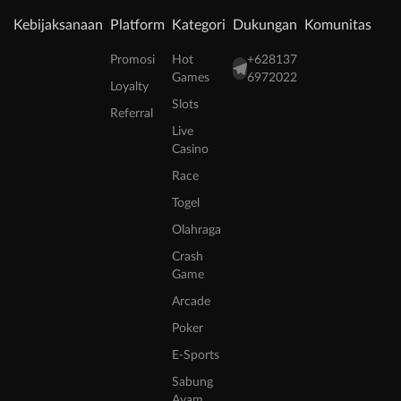
Kebijaksanaan
Platform
Kategori
Dukungan
Komunitas
Promosi
Hot
+628137
Games
6972022
Loyalty
Slots
Referral
Live
Casino
Race
Togel
Olahraga
Crash
Game
Arcade
Poker
E-Sports
Sabung
Ayam