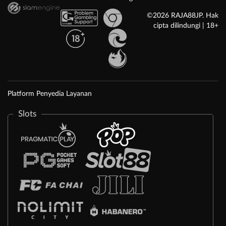
©2026 RAJA88JP. Hak
cipta dilindungi | 18+
Platform Penyedia Layanan
Slots